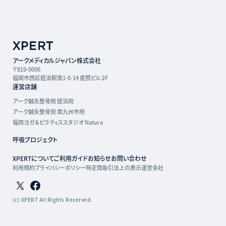
アークメディカルジャパン株式会社
〒819-0006
福岡市西区姪浜駅南1-6-14 産照ビル２F
運営店舗
アーク鍼灸整骨院 姪浜院
アーク鍼灸整骨院 南九州市院
福岡ヨガ＆ピラティススタジオ Natura
呼吸プロジェクト
XPERTについて
ご利用ガイド
お知らせ
お問い合わせ
利用規約
プライバシーポリシー
特定商取引法上の表示
運営会社
Twitterページ
Facebookページ
(c) XPERT All Rights Reserved.