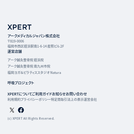
アークメディカルジャパン株式会社
〒819-0006
福岡市西区姪浜駅南1-6-14 産照ビル２F
運営店舗
アーク鍼灸整骨院 姪浜院
アーク鍼灸整骨院 南九州市院
福岡ヨガ＆ピラティススタジオ Natura
呼吸プロジェクト
XPERTについて
ご利用ガイド
お知らせ
お問い合わせ
利用規約
プライバシーポリシー
特定商取引法上の表示
運営会社
Twitterページ
Facebookページ
(c) XPERT All Rights Reserved.