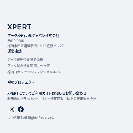
アークメディカルジャパン株式会社
〒819-0006
福岡市西区姪浜駅南1-6-14 産照ビル２F
運営店舗
アーク鍼灸整骨院 姪浜院
アーク鍼灸整骨院 南九州市院
福岡ヨガ＆ピラティススタジオ Natura
呼吸プロジェクト
XPERTについて
ご利用ガイド
お知らせ
お問い合わせ
利用規約
プライバシーポリシー
特定商取引法上の表示
運営会社
Twitterページ
Facebookページ
(c) XPERT All Rights Reserved.